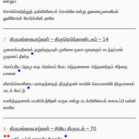
என்றும்
சொல்லெடுத்துத் தங்கிளியைச் சொல்லே என்று துணைமுலைமேல்
துளிசோரச் சோர்க்கின் றாளே
திருமங்கையாழ்வார் – திருநெடுந்தாண்டகம் – 14
7
முளைக்கதிரைக் குறுங்குடியுள் முகிலை மூவா மூவுலகும் கடந்தப்பால்
*
முதலாய் நின்ற
அளப்பரிய ஆரமு தை அரங்கம் மேய அந்தணனை அந்தணர்தம் சிந்தை
*
யானை
விளக்கொளியை மரகதத்தைத் திருத்தண் காவில் வெஃகாவில் திருமாலைப்
*
பாடக் கேட்டு
வளர்த்ததனால் பயன்பெற்றேன் வருக என்று மடக்கிளியைக் கைகூப்பி வங்கி
னாளே
திருமங்கையாழ்வார் – சிறிய திருமடல் – 70
8
**
*