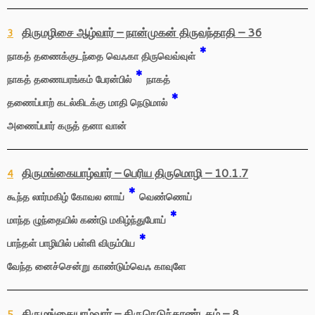
திருமழிசை ஆழ்வார் – நான்முகன் திருவந்தாதி – 36
3
*
நாகத் தணைக்குடந்தை வெஃகா திருவெவ்வுள்
*
நாகத் தணையரங்கம் பேரன்பில்
நாகத்
*
தணைப்பாற் கடல்கிடக்கு மாதி நெடுமால்
அணைப்பார் கருத் தனா வான்
திருமங்கையாழ்வார் – பெரிய திருமொழி – 10.1.7
4
*
கூந்த லார்மகிழ் கோவல னாய்
வெண்ணெய்
*
மாந்த ழுந்தையில் கண்டு மகிழ்ந்துபோய்
*
பாந்தள் பாழியில் பள்ளி விரும்பிய
வேந்த னைச்சென்று காண்டும்வெஃ காவுளே
திருமங்கையாழ்வார் – திருநெடுந்தாண்டகம் – 8
5