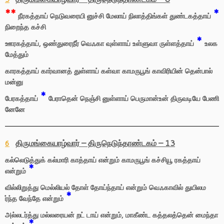
**
*
நீரகத்தாய் நெடுவரையி னுச்சி மேலாய் நிலாத்திங்கள் துண்டகத்தாய்
நிறைந்த கச்சி
*
ஊரகத்தாய், ஒண்துரைநீர் வெஃகா வுள்ளாய் உள்ளுவா ருள்ளத்தாய்
உலக
மேத்தும்
காரகத்தாய் கார்வானத் துள்ளாய் கள்வா காமருபூங் காவிரியின் தென்பால்
மன்னு
*
பேரகத்தாய்
பேராதென் நெஞ்சி னுள்ளாய் பெருமான்உன் திருவடியே பேணி
னேனே
திருமங்கையாழ்வார் – திருநெடுந்தாண்டகம் – 13
6
கல்லெடுத்துக் கல்மாரி காத்தாய் என்றும் காமருபூங் கச்சியூ ரகத்தாய்
*
என்றும்
வில்லிறுத்து மெல்லியல் தோள் தோய்ந்தாய் என்றும் வெஃகாவில் துயிலம
*
ர்ந்த வேந்தே என்றும்
அல்லடர்த்து மல்லரையன் றட் டாய் என்றும், மாகீண்ட கத்தலத்தென் மைந்தா
*