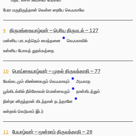
மதிட் கச்சி ஊரகமே பேரகமே
பேரா மருதிருத்தான் வெள்ள றையே வெஃகாவே
திருமங்கையாழ்வார் – பெரிய திருமடல் – 127
9
*
மன்னிய பாடகத்தெம் மைந்தனை
வெஃகாவில்
உன்னிய யோகத் துறக்கத்தை
பொய்கையாழ்வார் – முதல் திருவந்தாதி – 77
10
*
வேங்கடமும் விண்ணகரும் வெஃகாவும்
அஃகாத
*
பூங்கிடங்கில் நீள்கோவல் பொன்னகரும்
நான்கிடத்தும்
*
நின்றா னிருந்தான் கிடந்தான் நடந்தானே
என்றால் கெடுமாம் இடர்
பேயாழ்வார் – மூன்றாம் திருவந்தாதி – 26
11