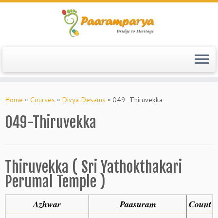
Skip
to
Home
»
Courses
»
Divya Desams
»
049-Thiruvekka
content
049-Thiruvekka
Thiruvekka ( Sri Yathokthakari
Perumal Temple )
Azhwar
Paasuram
Count