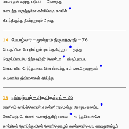
பசைந்தங் கமுது படுப்ப
அசைந்து
*
கடைந்த வருத்தமோ கச்சிவெஃ காவில்
கிடந்திருந்து நின்றதுவும் அங்கு
பேயாழ்வார் – மூன்றாம் திருவந்தாதி – 76
14
*
பொருப்பிடையே நின்றும் புனல்குளித்தும்
ஐந்து
*
நெருப்பிடையே நிற்கவும்நீர் வேண்டா
விருப்புடைய
*
வெஃகாவே சேர்ந்தானை மெய்ம்மலர்தூய்க் கைதொழுதால்
அஃகாவே தீவினைகள் ஆய்ந்து
நம்மாழ்வார் – திருவிருத்தம் – 26
15
*
நானிலம் வாய்க்கொண்டு நன்னீ ரறமென்று கோதுகொண்ட
*
வேனிலஞ் செல்வன் சுவைத்துமிழ் பாலை
கடந்தபொன்னே
கால்நிலந் தோய்ந்துவிண் ணோர்தொழும் கண்ணன்வெஃ காவுதுஅம்பூந்