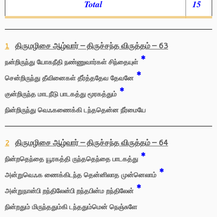
Total
15
திருமழிசை ஆழ்வார் – திருச்சந்த விருத்தம் – 63
1
*
நன்றிருந்து யோகநீதி நண்ணுவார்கள் சிந்தையுள்
*
சென்றிருந்து தீவினைகள் தீர்த்ததேவ தேவனே
*
குன்றிருந்த மாடநீடு பாடகத்து மூரகத்தும்
நின்றிருந்து வெஃகணைக்கி டந்ததென்ன நீர்மையே
திருமழிசை ஆழ்வார் – திருச்சந்த விருத்தம் – 64
2
*
நின்றதெந்தை யூரகத்தி ருந்ததெந்தை பாடகத்து
*
அன்றுவெஃக ணைக்கிடந்த தென்னிலாத முன்னெலாம்
*
அன்றுநான்பி றந்திலேன்பி றந்தபின்ம றந்திலேன்
நின்றதும் மிருந்ததும்கி டந்ததும்மென் நெஞ்சுளே